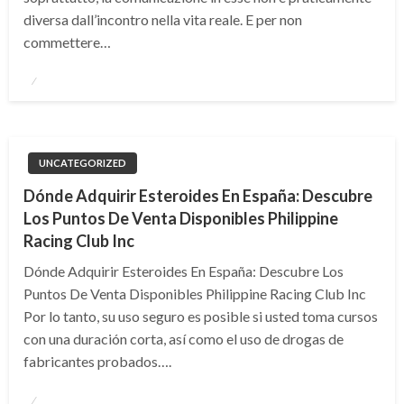
diversa dall’incontro nella vita reale. E per non
commettere…
Posted
on
UNCATEGORIZED
Dónde Adquirir Esteroides En España: Descubre
Los Puntos De Venta Disponibles Philippine
Racing Club Inc
Dónde Adquirir Esteroides En España: Descubre Los
Puntos De Venta Disponibles Philippine Racing Club Inc
Por lo tanto, su uso seguro es posible si usted toma cursos
con una duración corta, así como el uso de drogas de
fabricantes probados….
Posted