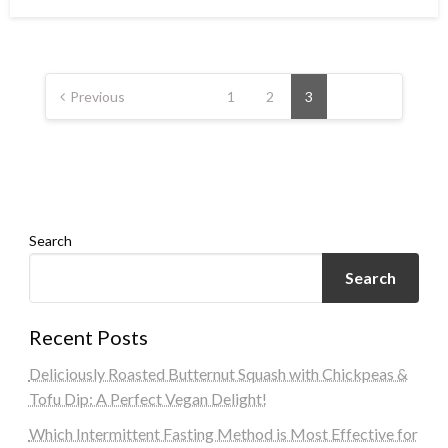
on
Posts
pagination
Previous
1
2
3
Search
Search
Recent Posts
Deliciously Roasted Butternut Squash with Chickpeas &
Tofu Dip: A Perfect Vegan Delight!
Which Intermittent Fasting Method is Most Effective for