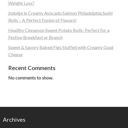
Weight Loss?
Indulge in Creamy Avocado Salmon Philadelphia Sushi
Rolls – A Perfect Fusion of Flavors!
Healthy Cinnamon Sweet Potato Rolls: Perfect for a
Festive Breakfast or Brunch
Sweet & Savory Baked Figs Stuffed with Creamy Goat
Cheese
Recent Comments
No comments to show.
Archives