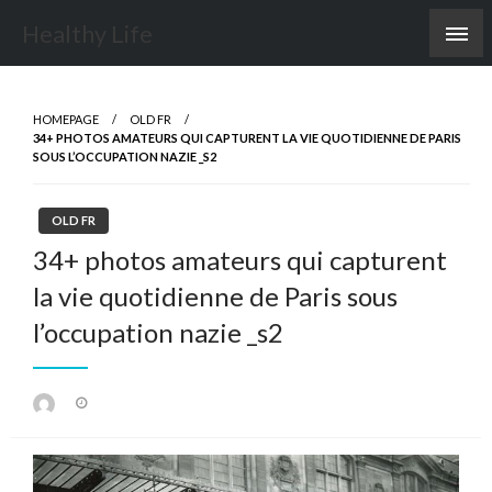
Skip
Healthy Life
to
content
HOMEPAGE
OLD FR
34+ PHOTOS AMATEURS QUI CAPTURENT LA VIE QUOTIDIENNE DE PARIS
SOUS L’OCCUPATION NAZIE _S2
OLD FR
34+ photos amateurs qui capturent
la vie quotidienne de Paris sous
l’occupation nazie _s2
Posted
on